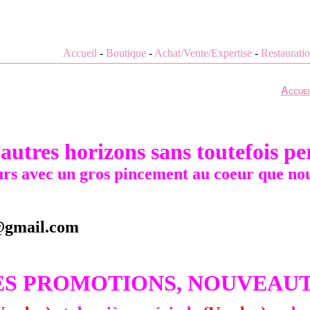
Accueil
-
Boutique
-
Achat/Vente/Expertise
-
Restaurati
Accuei
d'autres horizons sans toutefois 
ours avec un gros pincement au coeur que nous
s@gmail.com
LLES PROMOTIONS, NOUVEAU