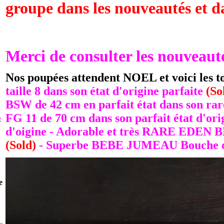
groupe dans les nouveautés et da
Merci de consulter les nouveautés
Nos poupées attendent NOEL et voici les tou
taille 8 dans son état d'origine parfaite
(So
BSW de 42 cm en parfait état dans son ra
FG 11 de 70 cm dans son parfait état d'or
t
d'oigine - Adorable et très RARE EDEN B
(Sold)
- Superbe BEBE JUMEAU Bouche ouver
e