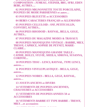
COMPOSITION : JUMEAU, STEINER, BRU, SFBJ, EDEN
BEBE, AUTRES….
02 POUPEES MIGNONNETTE TOUTE PORCELAINE,
POUPEES DE MODE PARISIENNES et autre…
03 POUPEES BLEUETTE et ACCESSOIRES
04 BEBES CARACTERES FRANÇAIS et ALLEMANDS
05 POUPEES CELLULOID : SNF, PETITCOLLIN,
CONVERT, AUTRES...
06 POUPEES RHODOID : RAYNAL, BELLA, GEGE,
AUTRES...
07 POUPEES DU MAGAZINE MODES & TRAVAUX
08 POUPEES MANNEQUINS VINTAGE : BARBIE, MILY,
TRESSY, CAPRICE, SOPHIE DE PEYNET, MARIE-
CLAIRE...
09 POUPEES MANNEQUINS GRANDE TAILLE :
CATHIE, DOLLY, SYLVIE, SHEILA, SIMONA, SUSANNA,
CORINNE...
10 POUPEES TISSU : LENCI, RAYNAL, TYPE LENCI,
autres….
11 POUPEES VINYLE/PLASTIQUE : BELLA, GEGE,
autres…
12 POUPEES NOIRES : BELLA, GEGE, RAYNAL,
autres…
13 JOUETS ANCIENS et DIVERS
14 VETEMENTS DE POUPEES ANCIENNES,
CHAUSSURES et ACCESSOIRES
15 VETEMENTS DE POUPEES ANNEES 50 et
ACCESSOIRES
16 VETEMENTS BARBIE ET TYPE BARBIE : TRESSY,
MILY…et accessoires