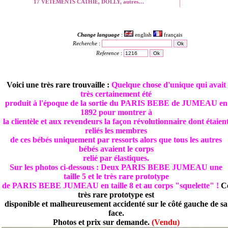
17 VETEMENTS CATHIE, DOLLY, autres…
Change language
:
english
français
Recherche
:
Reference
:
Voici une très rare trouvaille :
Quelque chose d'unique qui avait
très certainement été
produit à l'époque de la sortie du PARIS BEBE de JUMEAU en
1892 pour montrer à
la clientèle et aux revendeurs la façon révolutionnaire dont étaien
reliés les membres
de ces bébés uniquement par ressorts alors que tous les autres
bébés avaient le corps
relié par élastiques.
Sur les photos ci-dessous : Deux PARIS BEBE JUMEAU une
taille 5 et le très rare prototype
de PARIS BEBE JUMEAU en taille 8 et au corps "squelette" !
C
très rare prototype est
disponible et malheureusement accidenté sur le côté gauche de sa
face.
Photos et prix sur demande.
(Vendu)