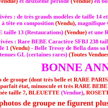
Vendue)
et deuxième période
(Vendue)
en bo
rrivées : de très grands modèles de taille
7 à tête en composition
(Vendu)
, magnifique 
aille 13 (Restaurations)
(Vendue)
et une 
rrivées : Rare BEBE Caractère SFBJ 238 tail
le 1
(Vendu)
- Belle Tressy de Bella dans sa 
tenues GL (certaines rares)
(Toutes Vendue
BONNE ANNE
de groupe (dont très belle et RARE PARI
fait état, minuscule et très RARE BEBE J
e taille 7, BLEUETTE
(Vendue)
, ROSETT
photos de groupe ne figurent plus