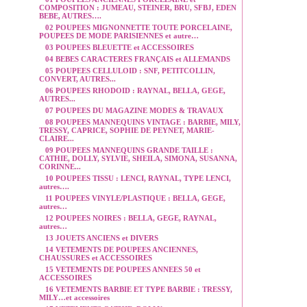
COMPOSITION : JUMEAU, STEINER, BRU, SFBJ, EDEN
BEBE, AUTRES….
02 POUPEES MIGNONNETTE TOUTE PORCELAINE,
POUPEES DE MODE PARISIENNES et autre…
03 POUPEES BLEUETTE et ACCESSOIRES
04 BEBES CARACTERES FRANÇAIS et ALLEMANDS
05 POUPEES CELLULOID : SNF, PETITCOLLIN,
CONVERT, AUTRES...
06 POUPEES RHODOID : RAYNAL, BELLA, GEGE,
AUTRES...
07 POUPEES DU MAGAZINE MODES & TRAVAUX
08 POUPEES MANNEQUINS VINTAGE : BARBIE, MILY,
TRESSY, CAPRICE, SOPHIE DE PEYNET, MARIE-
CLAIRE...
09 POUPEES MANNEQUINS GRANDE TAILLE :
CATHIE, DOLLY, SYLVIE, SHEILA, SIMONA, SUSANNA,
CORINNE...
10 POUPEES TISSU : LENCI, RAYNAL, TYPE LENCI,
autres….
11 POUPEES VINYLE/PLASTIQUE : BELLA, GEGE,
autres…
12 POUPEES NOIRES : BELLA, GEGE, RAYNAL,
autres…
13 JOUETS ANCIENS et DIVERS
14 VETEMENTS DE POUPEES ANCIENNES,
CHAUSSURES et ACCESSOIRES
15 VETEMENTS DE POUPEES ANNEES 50 et
ACCESSOIRES
16 VETEMENTS BARBIE ET TYPE BARBIE : TRESSY,
MILY…et accessoires