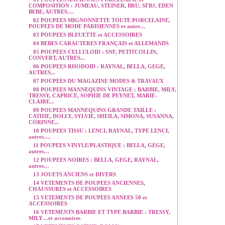
COMPOSITION : JUMEAU, STEINER, BRU, SFBJ, EDEN
BEBE, AUTRES….
02 POUPEES MIGNONNETTE TOUTE PORCELAINE,
POUPEES DE MODE PARISIENNES et autre…
03 POUPEES BLEUETTE et ACCESSOIRES
04 BEBES CARACTERES FRANÇAIS et ALLEMANDS
05 POUPEES CELLULOID : SNF, PETITCOLLIN,
CONVERT, AUTRES...
06 POUPEES RHODOID : RAYNAL, BELLA, GEGE,
AUTRES...
07 POUPEES DU MAGAZINE MODES & TRAVAUX
08 POUPEES MANNEQUINS VINTAGE : BARBIE, MILY,
TRESSY, CAPRICE, SOPHIE DE PEYNET, MARIE-
CLAIRE...
09 POUPEES MANNEQUINS GRANDE TAILLE :
CATHIE, DOLLY, SYLVIE, SHEILA, SIMONA, SUSANNA,
CORINNE...
10 POUPEES TISSU : LENCI, RAYNAL, TYPE LENCI,
autres….
11 POUPEES VINYLE/PLASTIQUE : BELLA, GEGE,
autres…
12 POUPEES NOIRES : BELLA, GEGE, RAYNAL,
autres…
13 JOUETS ANCIENS et DIVERS
14 VETEMENTS DE POUPEES ANCIENNES,
CHAUSSURES et ACCESSOIRES
15 VETEMENTS DE POUPEES ANNEES 50 et
ACCESSOIRES
16 VETEMENTS BARBIE ET TYPE BARBIE : TRESSY,
MILY…et accessoires